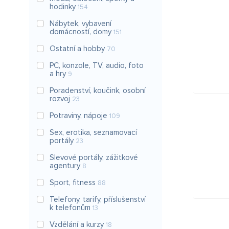
hodinky
154
Nábytek, vybavení
domácností, domy
151
Ostatní a hobby
70
PC, konzole, TV, audio, foto
a hry
9
Poradenství, koučink, osobní
rozvoj
23
Potraviny, nápoje
109
Sex, erotika, seznamovací
portály
23
Slevové portály, zážitkové
agentury
8
Sport, fitness
88
Telefony, tarify, příslušenství
k telefonům
13
Vzdělání a kurzy
18