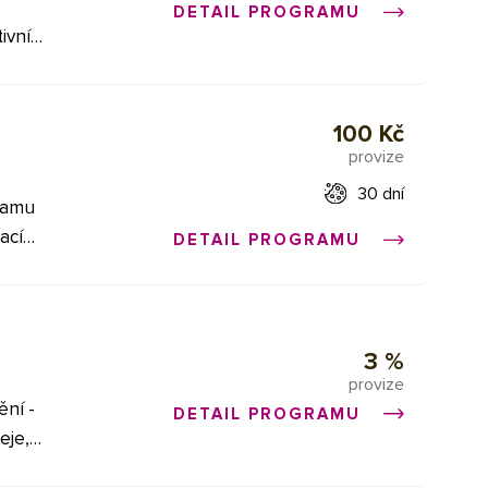
DETAIL PROGRAMU
ivní
tní
šablon
100 Kč
d
provize
 a
30 dní
ramu
zvánky
ací
DETAIL PROGRAMU
svůj
0
m
3 %
enu. To
provize
ní -
vatel
DETAIL PROGRAMU
eje,
 jeho 3
írování