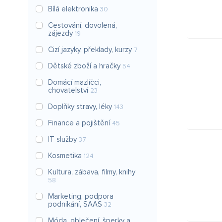
Bílá elektronika
30
Cestování, dovolená,
zájezdy
19
Cizí jazyky, překlady, kurzy
7
Dětské zboží a hračky
54
Domácí mazlíčci,
chovatelství
23
Doplňky stravy, léky
143
Finance a pojištění
45
IT služby
37
Kosmetika
124
Kultura, zábava, filmy, knihy
58
Marketing, podpora
podnikání, SAAS
32
Móda, oblečení, šperky a