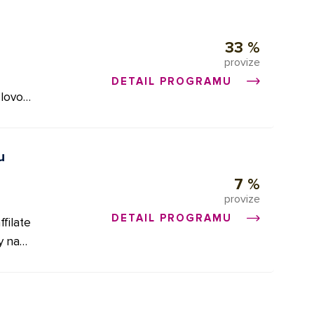
stuh.
m.
arůstá.
33 %
provize
í dobu.
DETAIL PROGRAMU
 banner
te
 po
u
nu
tLinks,
7 %
provize
strach!
DETAIL PROGRAMU
filate
da
y na
ískáte