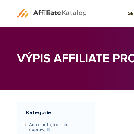
S
VÝPIS AFFILIATE P
Kategorie
Auto-moto, logistika,
doprava
19