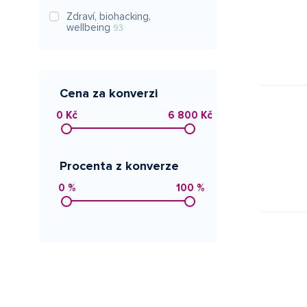
Zdraví, biohacking,
wellbeing
93
Cena za konverzi
0 Kč
6 800 Kč
Procenta z konverze
0 %
100 %