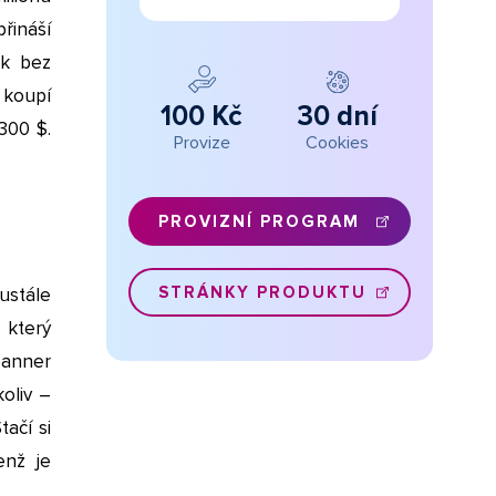
řináší
ek bez
 koupí
100 Kč
30 dní
300 $.
Provize
Cookies
PROVIZNÍ PROGRAM
STRÁNKY PRODUKTU
ustále
 který
banner
oliv –
tačí si
enž je