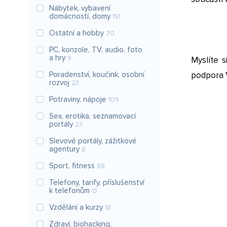
Nábytek, vybavení
domácností, domy
151
Ostatní a hobby
70
PC, konzole, TV, audio, foto
a hry
9
Myslíte s
Poradenství, koučink, osobní
podpora V
rozvoj
23
Potraviny, nápoje
109
Sex, erotika, seznamovací
portály
23
Slevové portály, zážitkové
agentury
8
Sport, fitness
88
Telefony, tarify, příslušenství
k telefonům
13
Vzdělání a kurzy
18
Zdraví, biohacking,