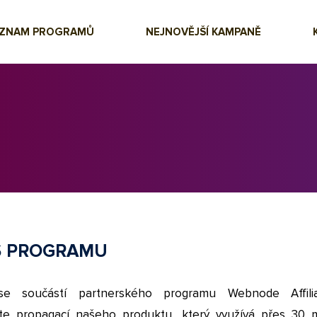
EZNAM PROGRAMŮ
NEJNOVĚJŠÍ KAMPANĚ
S PROGRAMU
se součástí partnerského programu Webnode Affili
jte propagací našeho produktu, který využívá přes 30 m