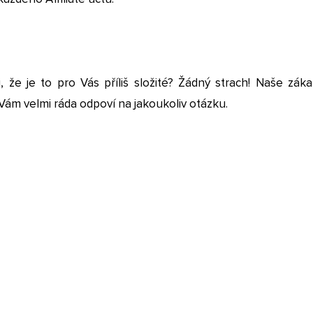
i, že je to pro Vás příliš složité? Žádný strach! Naše zák
ám velmi ráda odpoví na jakoukoliv otázku.