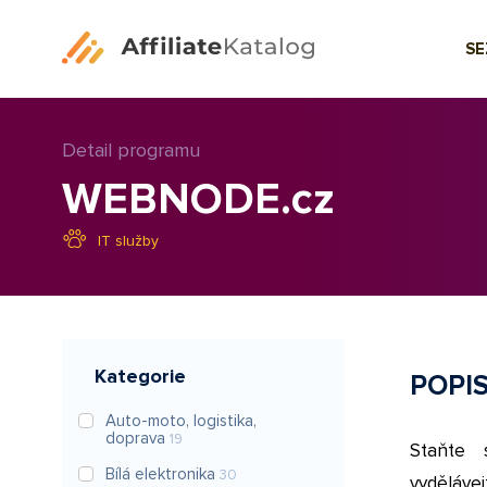
S
Detail programu
WEBNODE.cz
IT služby
Kategorie
POPI
Auto-moto, logistika,
doprava
19
Staňte 
Bílá elektronika
30
vyděláve