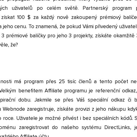
ých uživatelů po celém světě. Partnerský program p
získat 100 $ za každý nově zakoupený prémiový balíč
a jeho cenu. To znamená, že pokud Vámi přivedený uživatel
 3 prémiové balíčky pro jeho 3 projekty, získáte okamžitě 
věle, že?
nosti má program přes 25 tisíc členů a tento počet ne
 Velkým benefitem Affiliate programu je referenční odkaz,
irační dobu. Jakmile se přes Váš speciální odkaz či 
u Webnode zaregistruje, získáte provizi z jeho nákupu kdyk
o roce. Uživatele je možné přivést i bez speciálních kódů. S
doménu zaregistrovat do našeho systému DirectLinks, j
každého Affiliate účtu.