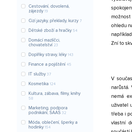
Cestování, dovolená,
spokojen
zájezdy
19
možnost 
Cizí jazyky, překlady, kurzy
7
ohledu n
Dětské zboží a hračky
54
například
Domácí mazlíčci,
Zní to sk
chovatelství
23
Doplňky stravy, léky
143
Finance a pojištění
45
IT služby
37
V součas
Kosmetika
124
narůstá.
Kultura, zábava, filmy, knihy
nemá exp
58
uživatel 
Marketing, podpora
podnikání, SAAS
32
třeba i p
Móda, oblečení, šperky a
vlastní 
hodinky
154
součástí 