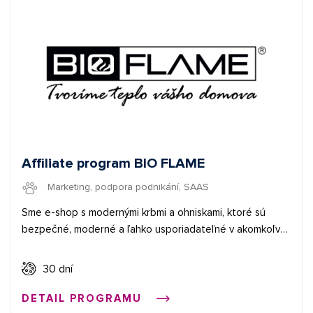
Provize se vyplácí každý měsíc. To znamená, že jednou
přivedete klienta a vy budete vypláceni po celou dobu,
co bude Agree používat.
Affiliate program BIO FLAME
Marketing, podpora podnikání, SAAS
Sme e-shop s modernými krbmi a ohniskami, ktoré sú
bezpečné, moderné a ľahko usporiadateľné v akomkoľvek
priestore. Vyberte si zo širokej ponuky moderných krbov
a záhradných ohnísk.
30 dní
DETAIL PROGRAMU