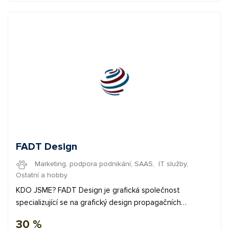
FADT Design
Marketing, podpora podnikání, SAAS
,
IT služby
,
Ostatní a hobby
KDO JSME? FADT Design je grafická společnost
specializující se na grafický design propagačních
materiálů, jak pro velké společnosti, tak pro živnostníky.
30 %
Vytváříme jednoduchý, elegantní a profesionální design