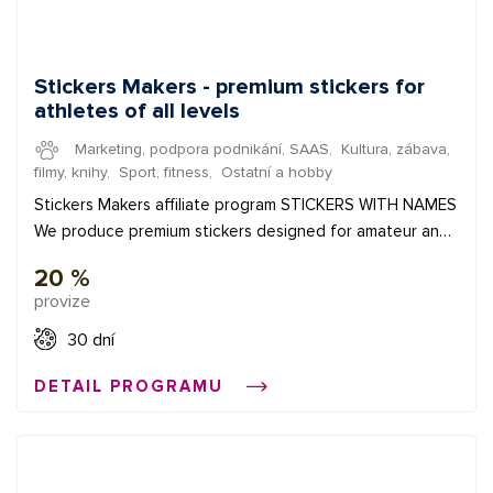
Stickers Makers - premium stickers for
athletes of all levels
Marketing, podpora podnikání, SAAS
,
Kultura, zábava,
filmy, knihy
,
Sport, fitness
,
Ostatní a hobby
Stickers Makers affiliate program STICKERS WITH NAMES
We produce premium stickers designed for amateur and
professional athletes. In addition to the flag, you can also
20 %
choose your own logo via the unique editor!
provize
Always goods in stock. You order it, we make it. The
average order of our customers is 550 CZK. Conversion
30 dní
ratio - over 5%. WHY PROMOTE STICKERSMAKERS? Our
DETAIL PROGRAMU
stickers will always give your sports endeavor the right
level of professionalism, and each one is simply original.
TARGET GROUP: We are an e-shop visited by customers
who are interested in the unique look and beautiful