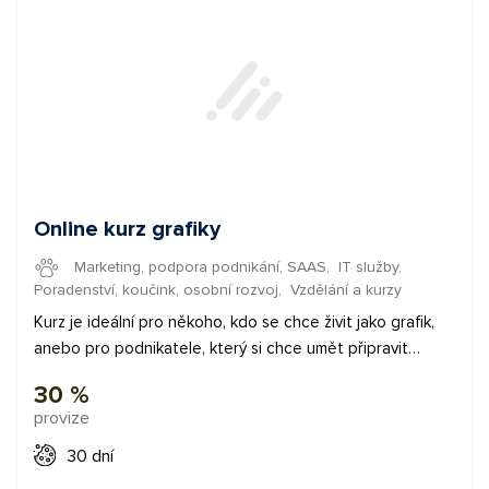
design of their bikes, hockey sticks, helmets, skis,
motorcycles, cars, etc. Our target group is really wide -
athletes, pensioners, kids, and "ordinary" people who
want to be unique and stylish. Most often men from 13 to
54 years of age shop with us, focusing on cycling or
hockey.
Online kurz grafiky
Marketing, podpora podnikání, SAAS
,
IT služby
,
Poradenství, koučink, osobní rozvoj
,
Vzdělání a kurzy
Kurz je ideální pro někoho, kdo se chce živit jako grafik,
anebo pro podnikatele, který si chce umět připravit
grafiku ke svému byznysu. Ve 27 videích, které mají více
30 %
jak 11 hodin účastníci uvidí, jak vytvořit: ? Logo ? Vizitky ?
provize
Hlavičkový papír ? Etiketu ? Logomanuál ? Facebook
grafiku a bannerovou kampaň ? Animované logo a spot ?
30 dní
Grafický návrh webu (desktop, tablet, mobil) Po zadání e-