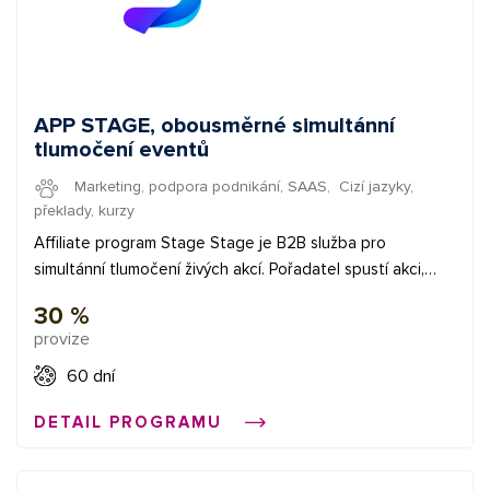
APP STAGE, obousměrné simultánní
tlumočení eventů
Marketing, podpora podnikání, SAAS
,
Cizí jazyky,
překlady, kurzy
Affiliate program Stage Stage je B2B služba pro
simultánní tlumočení živých akcí. Pořadatel spustí akci,
účastníci načtou QR kód a mohou poslouchat tlumočení
30 %
ve svém jazyce přímo ve sluchátkách. Zároveň mohou
provize
sledovat také psanou podobu tlumočení na displeji
telefonu. Stage nemusí fungovat jen přes mobil
60 dní
účastníků. Lze ji napojit také do eventové režie, například
DETAIL PROGRAMU
za zvukařský audio mix, a pracovat tak se zvukem z
profesionální techniky akce. To je důležité hlavně u
konferencí, firemních akcí, streamů a větších eventů, kde