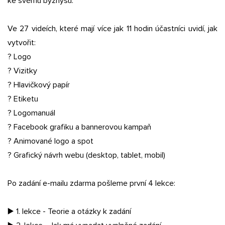
ke svému byznysu.
Ve 27 videích, které mají více jak 11 hodin účastníci uvidí, jak
vytvořit:
? Logo
? Vizitky
? Hlavičkový papír
? Etiketu
? Logomanuál
? Facebook grafiku a bannerovou kampaň
? Animované logo a spot
? Grafický návrh webu (desktop, tablet, mobil)
Po zadání e-mailu zdarma pošleme první 4 lekce:
▶️ 1. lekce - Teorie a otázky k zadání