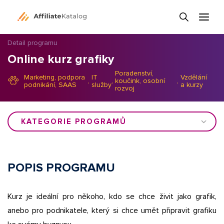
Detail programu
Online kurz grafiky
Poradenství,
Marketing, podpora
IT
Vzdělání
,
,
koučink, osobní
,
podnikání, SAAS
služby
a kurzy
rozvoj
KATEGORIE PROGRAMŮ
POPIS PROGRAMU
Kurz je ideální pro někoho, kdo se chce živit jako grafik,
anebo pro podnikatele, který si chce umět připravit grafiku