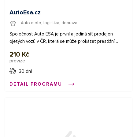
AutoEsa.cz
Auto-moto, logistika, doprava
Společnost Auto ESA je první a jediná síť prodejen
ojetých vozů v ČR, která se může prokázat prestižní
certifikací společnosti TÜV NORD GROUP – nadnárodní
210 Kč
skupiny, která sdružuje 51 firem, působících ve více než 70
provize
zemích světa a která se zaměřuje na technickou inspekci
a certifikaci. Auto ESA tak svým zákazníkům skutečně
30 dní
garantuje kvalitu a jistotu všech služeb i dalších produktů
DETAIL PROGRAMU
spojených při koupi a prodeji vozů – a to jak z pohledu
legislativy, technického stavu a kontroly, tak i z hlediska
finančních náležitostí. Zákazníci se tedy mohou
spolehnout nejen na garanci služeb, ale i na jejich šíři.
Tzn., že Auto ESA nabízí i produkty k výhodnému
financování nákupu vozu, přes jeho pojištění až po
zabezpečení vozu proti krádeži, dále výhodné asistenční
služby a další. Auto ESA má síť certifikovaných poboček