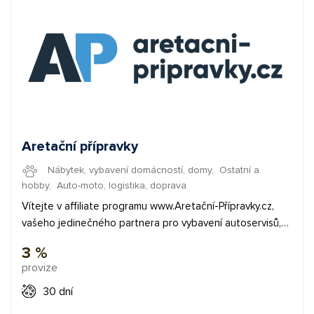
Aretační přípravky
Nábytek, vybavení domácností, domy
,
Ostatní a
hobby
,
Auto-moto, logistika, doprava
Vítejte v affiliate programu www.Aretační-Přípravky.cz,
vašeho jedinečného partnera pro vybavení autoservisů,
pneuservisů a všechny potřeby řemeslníků a kutilů.
3 %
Nabízíme exkluzivní sortiment specializovaného nářadí a
provize
vybavení, který uspokojí potřeby profesionálů
servisujících top automobilové značky, jako jsou Audi,
30 dní
BMW, Volkswagen a mnoho dalších. Naším cílem je