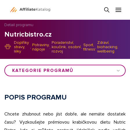
Detail programu
Nutricbistro.cz
Doplňky
Poradenství,
Zdraví,
Potraviny,
Sport,
stravy,
,
,
koučink, osobní
,
,
biohacking,
nápoje
fitness
léky
rozvoj
wellbeing
KATEGORIE PROGRAMŮ
POPIS PROGRAMU
Chcete zhubnout nebo jíst dobře, ale nemáte dostatek
času? Vyzkoušejte prémiovou krabičkovou dietu Nutric