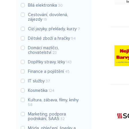
Bílá elektronika
30
Cestování, dovolená,
zájezdy
19
Cizí jazyky, překlady, kurzy
7
Dětské zboží a hračky
54
Domácí mazlíčci,
chovatelství
23
Doplňky stravy, léky
143
Finance a pojištění
45
IT služby
37
Kosmetika
124
Kultura, zábava, filmy, knihy
58
Marketing, podpora
podnikání, SAAS
32
Móda, oblečení, šperky a