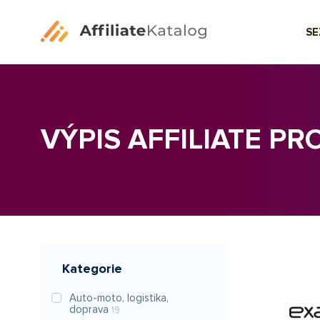
S
VÝPIS AFFILIATE P
Kategorie
Auto-moto, logistika,
doprava
19