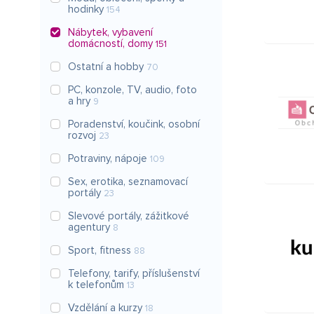
hodinky
154
Nábytek, vybavení
domácností, domy
151
Ostatní a hobby
70
PC, konzole, TV, audio, foto
a hry
9
Poradenství, koučink, osobní
rozvoj
23
Potraviny, nápoje
109
Sex, erotika, seznamovací
portály
23
Slevové portály, zážitkové
agentury
8
Sport, fitness
88
Telefony, tarify, příslušenství
k telefonům
13
Vzdělání a kurzy
18