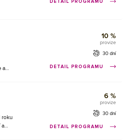
DETAIL PROGRAMU
y,
dí pro
otní
dě
árny.
is,
10 %
rlak,
provize
kyton,
30 dní
x,
d,
DETAIL PROGRAMU
e a
ích od
áte
ů je
dete
é
a na
6 %
čkách
provize
a
30 dní
te v
d roku
 a
DETAIL PROGRAMU