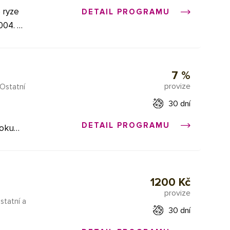
 ryze
DETAIL PROGRAMU
004. za
jených
 díky
7 %
jnách a
provize
Ostatní
řební
30 dní
e,
hniku
DETAIL PROGRAMU
roku
 pro
odě
 vhodné
ickým
o
1200 Kč
éru,
provize
y na
statní a
30 dní
né
o,