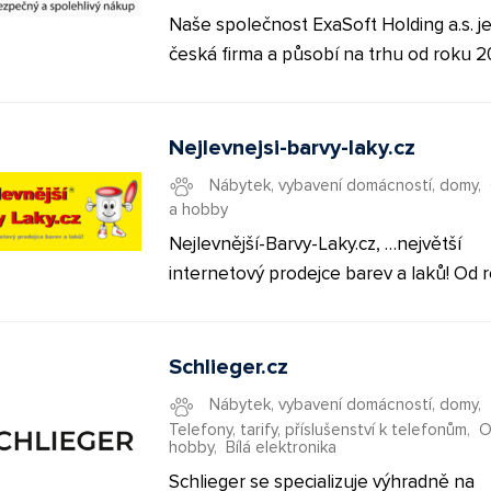
Naše společnost ExaSoft Holding a.s. je
česká firma a působí na trhu od roku 2
tuto dobu jsme si získali mnoho spoko
zákazníků, kteří nás vyhledávají kvůli
kvalitnímu zboží za nejlepší ceny a také
Nejlevnejsi-barvy-laky.cz
bohaté nabídce služeb. V našich prode
Nábytek, vybavení domácností, domy
,
e-shopu najdete široký sortiment spot
a hobby
elektroniky, zejména domácí spotřebič
Nejlevnější-Barvy-Laky.cz, …největší
audio, video, PC a telekomunikační tec
internetový prodejce barev a laků! Od 
včetně příslušenství, ale také produkty
2009, naleznete v internetovém obch
dům a zahradu. Pyšníme se širokým
Nejlevnejsi-Barvy-Laky.cz barvy a laky
sortimentem a nadstandardním zákazn
na téměř všechny druhy podkladu, jak
Schlieger.cz
servisem.
například fasádní barvy, barvy do interi
Nábytek, vybavení domácností, domy
,
barvy na střechy, barvy na beton, barv
Telefony, tarify, příslušenství k telefonům
,
O
hobby
,
Bílá elektronika
dřevo, barvy na kov, míchané a tónova
barvy, průmyslové barvy, lazury na dřev
Schlieger se specializuje výhradně na