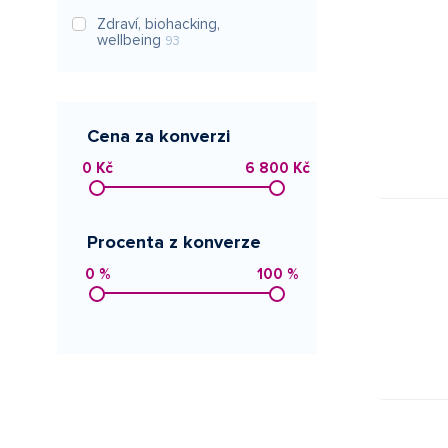
Zdraví, biohacking,
wellbeing
93
Cena za konverzi
0 Kč
6 800 Kč
Procenta z konverze
0 %
100 %