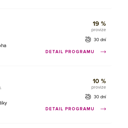
l.com.
erze a
lená
aší
19 %
obrátit
provize
,
ovní
30 dní
oha
DETAIL PROGRAMU
ám
ez
me Vás
bců
ní ISO-
10 %
provize
,
roste.
30 dní
díky
DETAIL PROGRAMU
ální
lmi