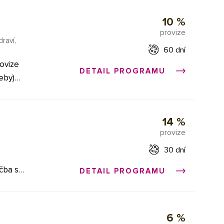
10 %
uktů, a
,
erze a
provize
 na
draví,
60 dní
dbají
obrátit
ovize
DETAIL PROGRAMU
 vždy
eby)
 Cílová
e 10,5%
votní
14 %
nativní
provize
CBD
30 dní
litních
DETAIL PROGRAMU
 cílené
pro
ravy,
vnosti
rodukt,
váhejte
6 %
ečným,