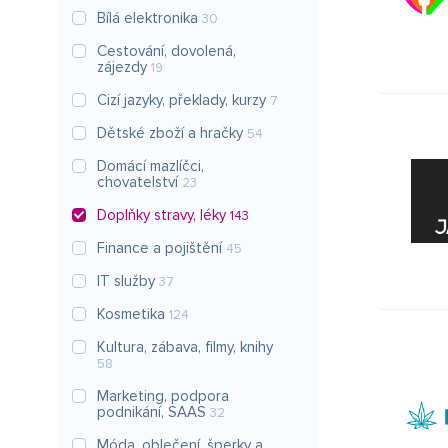
Bílá elektronika
30
Cestování, dovolená,
zájezdy
19
Cizí jazyky, překlady, kurzy
7
Dětské zboží a hračky
54
Domácí mazlíčci,
chovatelství
23
Doplňky stravy, léky
143
Finance a pojištění
45
IT služby
37
Kosmetika
124
Kultura, zábava, filmy, knihy
58
Marketing, podpora
podnikání, SAAS
32
Móda, oblečení, šperky a