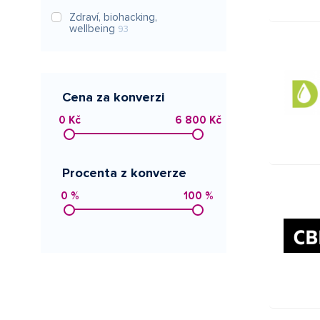
Zdraví, biohacking,
wellbeing
93
Cena za konverzi
0 Kč
6 800 Kč
Procenta z konverze
0 %
100 %