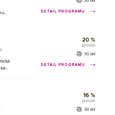
30 dní
DETAIL PROGRAMU
íru
ík
20 %
,
provize
g,
30 dní
bavit
tnické
DETAIL PROGRAMU
cké
fázi
erze a
m
ak.
16 %
obrátit
,
provize
u,
,
30 dní
a roky.