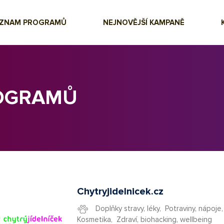
EZNAM PROGRAMŮ
NEJNOVĚJŠÍ KAMPANĚ
ROGRAMŮ
Chytryjidelnicek.cz
Doplňky stravy, léky
,
Potraviny, nápoje
Kosmetika
,
Zdraví, biohacking, wellbeing