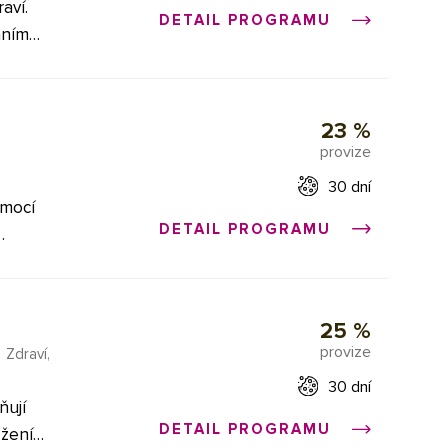
aví.
DETAIL PROGRAMU
áním
, který
u
opné
23 %
provize
,
30 dní
omocí
DETAIL PROGRAMU
kách,
dce.
25 %
i
provize
,
Zdraví,
počet
30 dní
ňují
DETAIL PROGRAMU
ožení