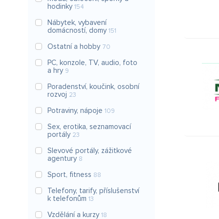
hodinky
154
Nábytek, vybavení
domácností, domy
151
Ostatní a hobby
70
PC, konzole, TV, audio, foto
a hry
9
Poradenství, koučink, osobní
rozvoj
23
Potraviny, nápoje
109
Sex, erotika, seznamovací
portály
23
Slevové portály, zážitkové
agentury
8
Sport, fitness
88
Telefony, tarify, příslušenství
k telefonům
13
Vzdělání a kurzy
18