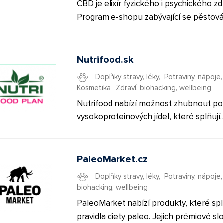
Spolupracujeme s předními českými i
CBD je elixír fyzického i psychického zdr
zahraničními ortodontisty. Díky tomu
Program e-shopu zabývající se pěstov
přinášíme na trh zcela unikátní produkt
konopí, jeho zpracováním, a následno
u nás nemá obdoby.
výrobou a prodejem produktů na kon
bázi - zejména CBD kosmetiky, olejů a
Nutrifood.sk
potravin.
Doplňky stravy, léky
,
Potraviny, nápoje
Kosmetika
,
Zdraví, biohacking, wellbeing
Nutrifood nabízí možnost zhubnout p
vysokoproteinových jídel, které splňují
potřeby pro keto dietu. Zákazníkům nabízí
kompletní poradenství na jejich poboč
kde se vám bude věnovat nutriční pora
PaleoMarket.cz
Na stránkách najdete reálné zkušenost
Doplňky stravy, léky
,
Potraviny, nápoje
zákazníků nebo BMI kalkulačku pro vý
biohacking, wellbeing
vhodného dietního plánu. ✅ provize 22,5 % ✅
PaleoMarket nabízí produkty, které spl
průměrná provize 19 € ✅ XML feed Začněte
pravidla diety paleo. Jejich prémiové sl