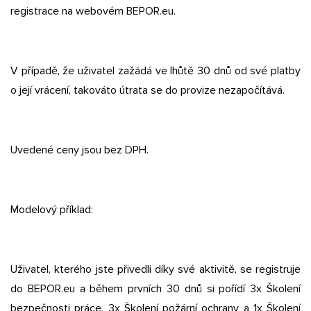
registrace na webovém BEPOR.eu.
V případě, že uživatel zažádá ve lhůtě 30 dnů od své platby
o její vrácení, takováto útrata se do provize nezapočítává.
Uvedené ceny jsou bez DPH.
Modelový příklad:
Uživatel, kterého jste přivedli díky své aktivitě, se registruje
do BEPOR.eu a během prvních 30 dnů si pořídí 3x Školení
bezpečnosti práce, 3x Školení požární ochrany a 1x Školení