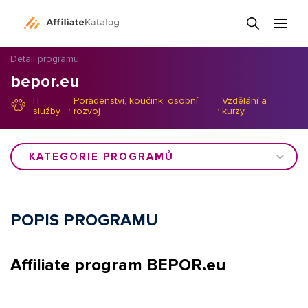
Detail programu
bepor.eu
IT
Poradenství, koučink, osobní
Vzdělání a
,
,
služby
rozvoj
kurzy
KATEGORIE PROGRAMŮ
POPIS PROGRAMU
Affiliate program BEPOR.eu