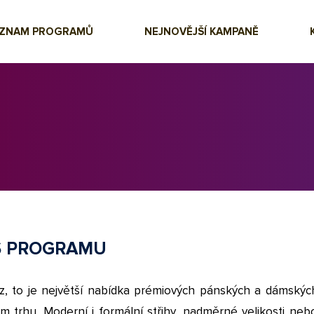
EZNAM PROGRAMŮ
NEJNOVĚJŠÍ KAMPANĚ
S PROGRAMU
cz, to je největší nabídka prémiových pánských a dámských
m trhu. Moderní i formální střihy, nadměrné velikosti neb