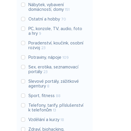
Nábytek, vybavení
domácností, domy
151
Ostatní a hobby
70
PC, konzole, TV, audio, foto
a hry
9
Poradenství, koučink, osobní
rozvoj
23
Potraviny, nápoje
109
Sex, erotika, seznamovací
portály
23
Slevové portály, zážitkové
agentury
8
Sport, fitness
88
Telefony, tarify, příslušenství
k telefonům
13
Vzdělání a kurzy
18
Zdraví, biohacking,