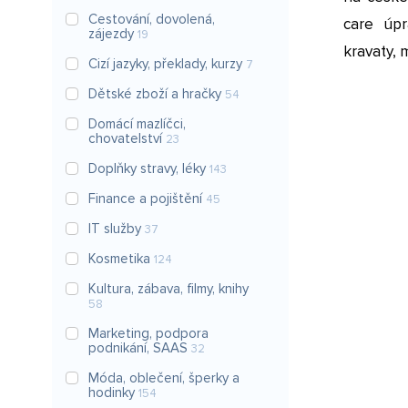
Cestování, dovolená,
care úpr
zájezdy
19
kravaty, m
Cizí jazyky, překlady, kurzy
7
Dětské zboží a hračky
54
Domácí mazlíčci,
chovatelství
23
Doplňky stravy, léky
143
Finance a pojištění
45
IT služby
37
Kosmetika
124
Kultura, zábava, filmy, knihy
58
Marketing, podpora
podnikání, SAAS
32
Móda, oblečení, šperky a
hodinky
154