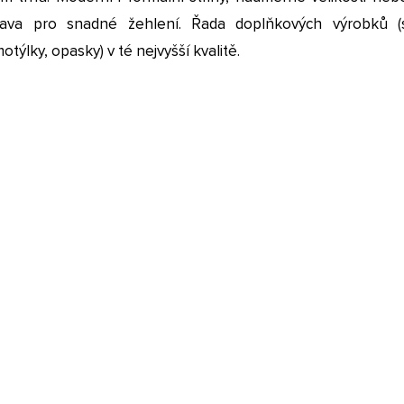
ava pro snadné žehlení. Řada doplňkových výrobků (s
otýlky, opasky) v té nejvyšší kvalitě.