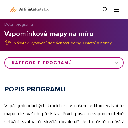
Detail programu
Vzpomínkové mapy na míru
Nábytek, vybavení domácností, domy
,
Ostatní a hobby
KATEGORIE PROGRAMŮ
POPIS PROGRAMU
V pár jednoduchých krocích si v našem editoru vytvoříte
mapu dle vašich představ. První pusa, nezapomenutelné
setkání, svatba či skvělá dovolená? Je to čistě na Vás!