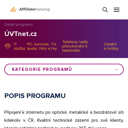
Detail programu
ÚVTnet.cz
Telefony, tarify,
IT
PC, konzole, TV,
Ostatní
,
,
příslušenství k
,
služby
audio, foto a hry
a hobby
telefonům
KATEGORIE PROGRAMŮ
POPIS PROGRAMU
Připojení k internetu po optické, metalické a bezdrátové síti
kdekoliv v ČR. Kvalitní technické zázemí pro své klienty,