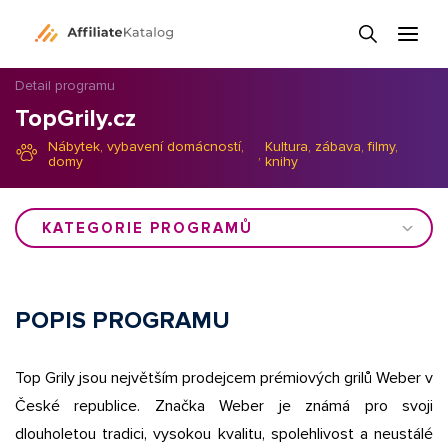
Detail programu
TopGrily.cz
Nábytek, vybavení domácností,
Kultura, zábava, filmy,
,
domy
knihy
KATEGORIE PROGRAMŮ
POPIS PROGRAMU
Top Grily jsou největším prodejcem prémiových grilů Weber v
České republice. Značka Weber je známá pro svoji
dlouholetou tradici, vysokou kvalitu, spolehlivost a neustálé