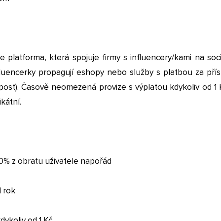
e platforma, která spojuje firmy s influencery/kami na soc
nfluencerky propagují eshopy nebo služby s platbou za pří
post). Časově neomezená provize s výplatou kdykoliv od 1 K
kátní.
10% z obratu uživatele napořád
1 rok
dykoliv od 1 Kč