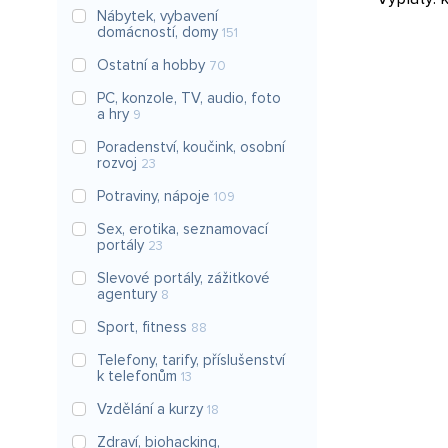
Nábytek, vybavení
domácností, domy
151
Ostatní a hobby
70
PC, konzole, TV, audio, foto
a hry
9
Poradenství, koučink, osobní
rozvoj
23
Potraviny, nápoje
109
Sex, erotika, seznamovací
portály
23
Slevové portály, zážitkové
agentury
8
Sport, fitness
88
Telefony, tarify, příslušenství
k telefonům
13
Vzdělání a kurzy
18
Zdraví, biohacking,