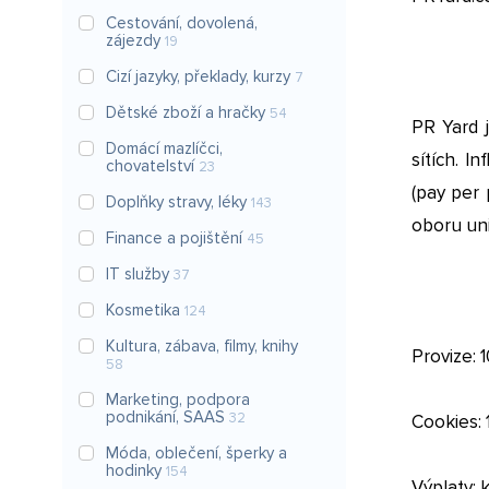
Cestování, dovolená,
zájezdy
19
Cizí jazyky, překlady, kurzy
7
Dětské zboží a hračky
54
PR Yard j
Domácí mazlíčci,
sítích. I
chovatelství
23
(pay per 
Doplňky stravy, léky
143
oboru uni
Finance a pojištění
45
IT služby
37
Kosmetika
124
Kultura, zábava, filmy, knihy
Provize: 
58
Marketing, podpora
podnikání, SAAS
32
Cookies: 
Móda, oblečení, šperky a
hodinky
154
Výplaty: k