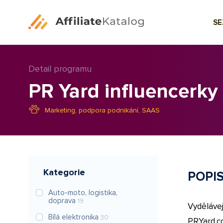
S
Detail programu
PR Yard influencerky
Marketing, podpora podnikání, SAAS
Kategorie
POPI
Auto-moto, logistika,
doprava
19
Vyděláve
Bílá elektronika
30
PRYard.