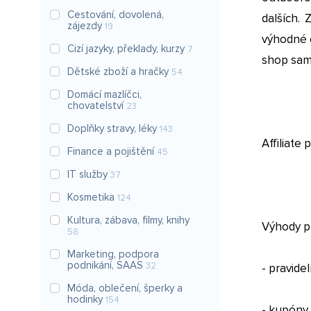
Cestování, dovolená,
dalších.
zájezdy
19
výhodné c
Cizí jazyky, překlady, kurzy
7
shop sam
Dětské zboží a hračky
54
Domácí mazlíčci,
chovatelství
23
Doplňky stravy, léky
143
Affiliate
Finance a pojištění
45
IT služby
37
Kosmetika
124
Kultura, zábava, filmy, knihy
Výhody p
58
Marketing, podpora
podnikání, SAAS
32
- pravide
Móda, oblečení, šperky a
hodinky
154
- kupóny