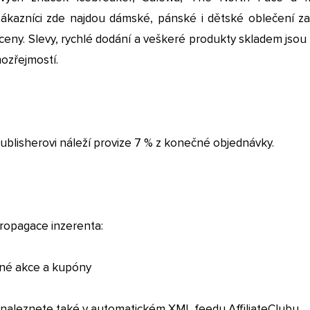
 Zákazníci zde najdou dámské, pánské i dětské oblečení za
eny. Slevy, rychlé dodání a veškeré produkty skladem jsou 
ozřejmostí.
 publisherovi náleží provize 7 % z konečné objednávky.
ropagace inzerenta:
lné akce a kupóny
 naleznete také v automatickém XML feedu AffiliateClubu