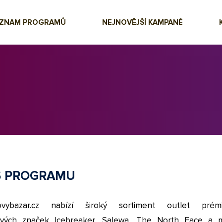
EZNAM PROGRAMŮ
NEJNOVĚJŠÍ KAMPANĚ
S PROGRAMU
ovybazar.cz nabízí široký sortiment outlet prémi
ových značek Icebreaker, Salewa, The North Face a