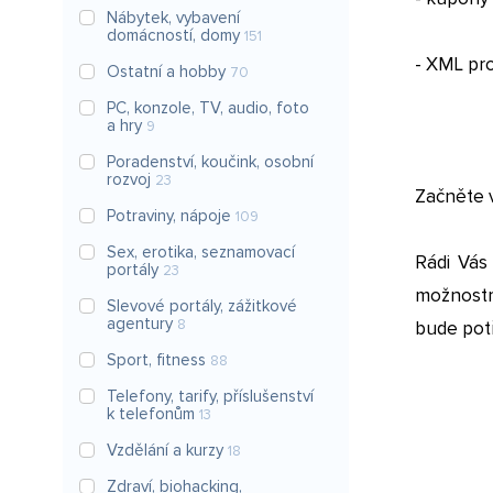
Nábytek, vybavení
domácností, domy
151
- XML pr
Ostatní a hobby
70
PC, konzole, TV, audio, foto
a hry
9
Poradenství, koučink, osobní
rozvoj
23
Začněte 
Potraviny, nápoje
109
Sex, erotika, seznamovací
Rádi Vás
portály
23
možnostmi
Slevové portály, zážitkové
agentury
8
bude potř
Sport, fitness
88
Telefony, tarify, příslušenství
k telefonům
13
Vzdělání a kurzy
18
Zdraví, biohacking,