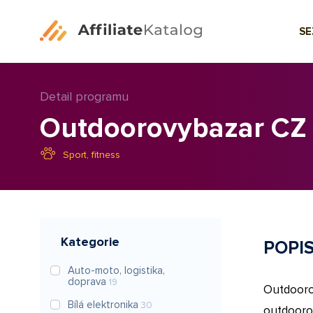
S
Detail programu
Outdoorovybazar CZ
Sport, fitness
Kategorie
POPI
Auto-moto, logistika,
doprava
19
Outdoor
Bílá elektronika
30
outdoor