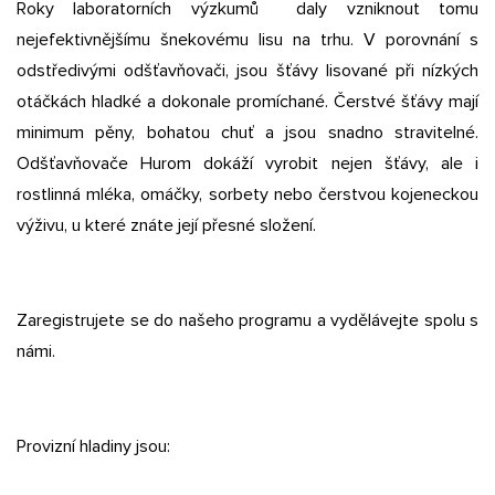
Roky laboratorních výzkumů daly vzniknout tomu
nejefektivnějšímu šnekovému lisu na trhu. V porovnání s
odstředivými odšťavňovači, jsou šťávy lisované při nízkých
otáčkách hladké a dokonale promíchané. Čerstvé šťávy mají
minimum pěny, bohatou chuť a jsou snadno stravitelné.
Odšťavňovače Hurom dokáží vyrobit nejen šťávy, ale i
rostlinná mléka, omáčky, sorbety nebo čerstvou kojeneckou
výživu, u které znáte její přesné složení.
Zaregistrujete se do našeho programu a vydělávejte spolu s
námi.
Provizní hladiny jsou: