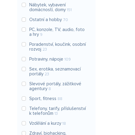
Nábytek, vybavení
domácností, domy
151
Ostatní a hobby
70
PC, konzole, TV, audio, foto
a hry
9
Poradenství, koučink, osobní
rozvoj
23
Potraviny, nápoje
109
Sex, erotika, seznamovací
portály
23
Slevové portály, zážitkové
agentury
8
Sport, fitness
88
Telefony, tarify, příslušenství
k telefonům
13
Vzdělání a kurzy
18
Zdraví, biohacking,