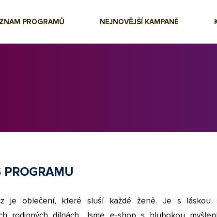
EZNAM PROGRAMŮ
NEJNOVĚJŠÍ KAMPANĚ
S PROGRAMU
.cz je oblečení, které sluší každé ženě. Je s láskou 
ch rodinných dílnách. Jsme e-shop s hlubokou myšle