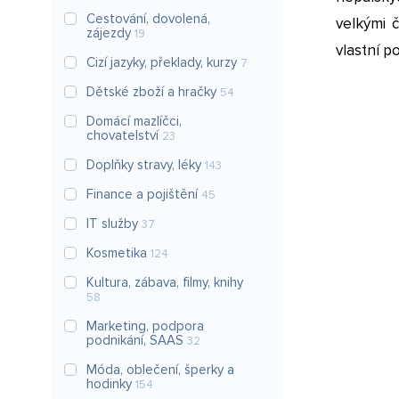
Cestování, dovolená,
velkými 
zájezdy
19
vlastní p
Cizí jazyky, překlady, kurzy
7
Dětské zboží a hračky
54
Domácí mazlíčci,
chovatelství
23
Doplňky stravy, léky
143
Finance a pojištění
45
IT služby
37
Kosmetika
124
Kultura, zábava, filmy, knihy
58
Marketing, podpora
podnikání, SAAS
32
Móda, oblečení, šperky a
hodinky
154