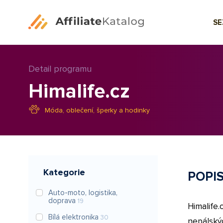
S
Detail programu
Himalife.cz
Móda, oblečení, šperky a hodinky
Kategorie
POPI
Auto-moto, logistika,
doprava
19
Himalife
Bílá elektronika
30
nepálský