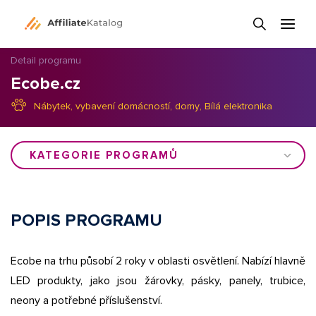
Detail programu
Ecobe.cz
Nábytek, vybavení domácností, domy
,
Bílá elektronika
KATEGORIE PROGRAMŮ
POPIS PROGRAMU
Ecobe na trhu působí 2 roky v oblasti osvětlení. Nabízí hlavně
LED produkty, jako jsou žárovky, pásky, panely, trubice,
neony a potřebné příslušenství.