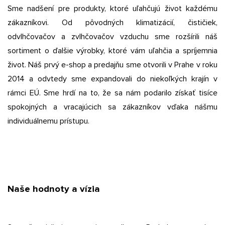
Sme nadšení pre produkty, ktoré uľahčujú život každému
zákazníkovi. Od pôvodných klimatizácií, čističiek,
odvlhčovačov a zvlhčovačov vzduchu sme rozšírili náš
sortiment o ďalšie výrobky, ktoré vám uľahčia a spríjemnia
život. Náš prvý e-shop a predajňu sme otvorili v Prahe v roku
2014 a odvtedy sme expandovali do niekoľkých krajín v
rámci EÚ. Sme hrdí na to, že sa nám podarilo získať tisíce
spokojných a vracajúcich sa zákazníkov vďaka nášmu
individuálnemu prístupu.
Naše hodnoty a vízia